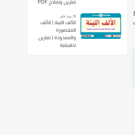
تمارين ونماذج PDF
منذ عام
الألف اللينة | الألف
المقصورة
والممدودة | تمارين
تطبيقية