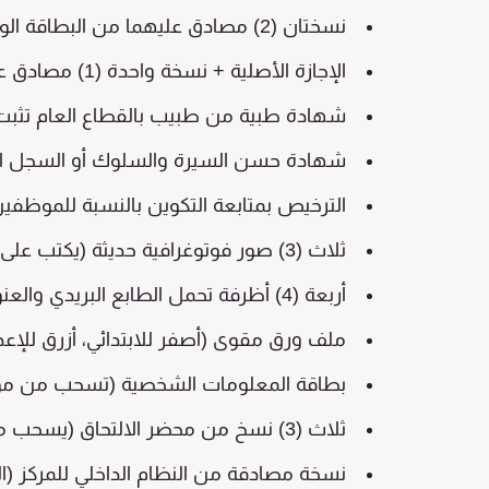
نسختان (2) مصادق عليهما من البطاقة الوطنية للتعريف الإلكترونية (CIN).
الإجازة الأصلية + نسخة واحدة (1) مصادق عليها، أو الشهادة المعادلة لها.
شهادة طبية من طبيب بالقطاع العام تثبت ا
شهادة حسن السيرة والسلوك أو السجل ال
الترخيص بمتابعة التكوين بالنسبة للموظفين
ثلاث (3) صور فوتوغرافية حديثة (يكتب على ظهرها الاسم والمسلك).
أربعة (4) أظرفة تحمل الطابع البريدي والعنوان الشخصي.
ملف ورق مقوى (أصفر للابتدائي، أزرق للإعدا
بطاقة المعلومات الشخصية (تسحب من موق
ثلاث (3) نسخ من محضر الالتحاق (يسحب من المركز).
نسخة مصادقة من النظام الداخلي للمركز (الت