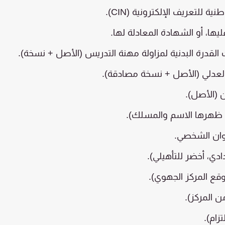
لقدرة البدنية لمزاولة مهنة التدريس (الأصل + نسخة).
عدلي (الأصل + نسخة مصادقة).
 (الأصل).
دي، أخضر للتأهيلي).
ع المركز الجهوي).
زام).