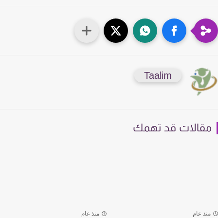
Taalim
قالات قد تهمك
نذ عام
منذ عام